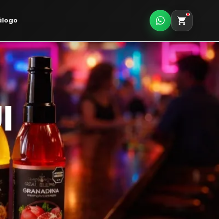
álogo
I