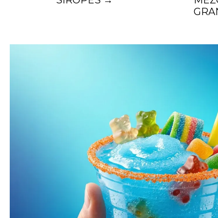
SIROPES →
MEZ
GRA