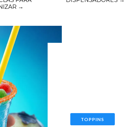
CLAS PARA
DISPENSADORES →
NIZAR →
Combin
graniz
TOPPINS