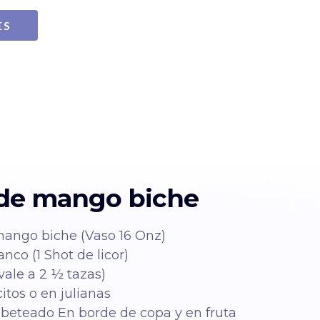
ES
 de mango biche
mango biche (Vaso 16 Onz)
anco (1 Shot de licor)
vale a 2 ½ tazas)
itos o en julianas
ibeteado En borde de copa y en fruta