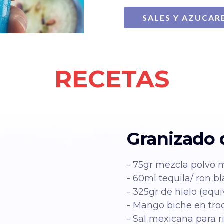
SALES Y AZUCAR
RECETAS
Granizado
- 75gr mezcla polvo 
- 60ml tequila/ ron bl
- 325gr de hielo (equi
- Mango biche en troc
- Sal mexicana para r