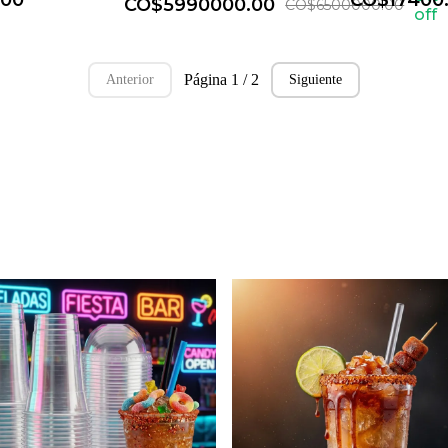
.00
CO$17400
CO$5990000.00
CO$6500000.00
off
Página 1 / 2
Anterior
Siguiente