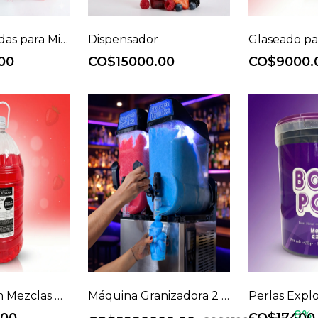
Azúcares ácidas para Michelar 250g
Dispensador
Glaseado pa
00
CO$15000.00
CO$9000.
Mix Premium Mezclas para Granizar 5.48L
Máquina Granizadora 2 Tanques x 12 litros
Perlas Explo
8%